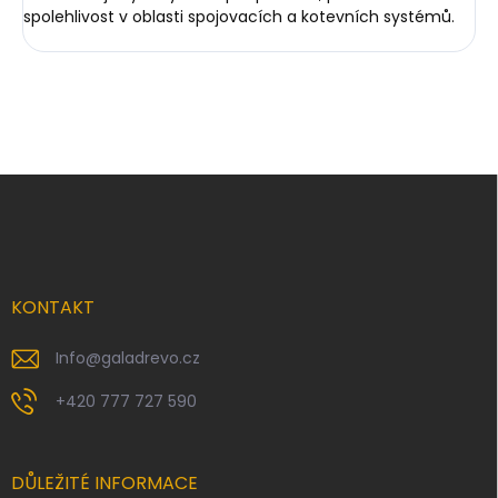
spolehlivost v oblasti spojovacích a kotevních systémů.
Z
á
p
a
t
í
KONTAKT
Info
@
galadrevo.cz
+420 777 727 590
DŮLEŽITÉ INFORMACE