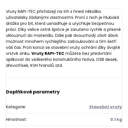
Vruty RAPI-TEC přicházejí na trh s hned několika
uživatelsky žádanými vlastnostmi. První z nich je hluboká
drážka pro bit, která usnadňuje a urychluje bezpečnou
práci. Díky velice ostré špičce je zaručeno rychlé a přesné
vklouznutí do materiálu. Dále pak dvouchodý závit dává
možnost mnohem rychlejšího zašroubování a tím šetří
váš čas. Proti korozi se stavební vruty ochrání díky dvojité
vrstvě zinku.
Vruty RAPI-TEC
můžete bez předvrtání
aplikovat do veškerého konstrukčního řeziva, OSB desek,
dřevotřísek, KVH hranolů atd.
Doplňkové parametry
Kategorie
:
Stavební vruty
Hmotnost
:
0.1 kg