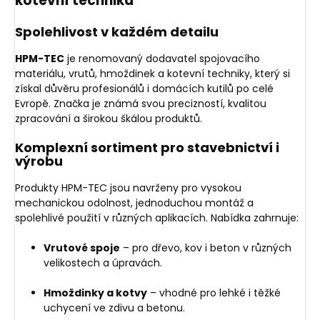
kotevní technika
Spolehlivost v každém detailu
HPM-TEC
je renomovaný dodavatel spojovacího
materiálu, vrutů, hmoždinek a kotevní techniky, který si
získal důvěru profesionálů i domácích kutilů po celé
Evropě. Značka je známá svou precizností, kvalitou
zpracování a širokou škálou produktů.
Komplexní sortiment pro stavebnictví i
výrobu
Produkty HPM-TEC jsou navrženy pro vysokou
mechanickou odolnost, jednoduchou montáž a
spolehlivé použití v různých aplikacích. Nabídka zahrnuje:
Vrutové spoje
– pro dřevo, kov i beton v různých
velikostech a úpravách.
Hmoždinky a kotvy
– vhodné pro lehké i těžké
uchycení ve zdivu a betonu.