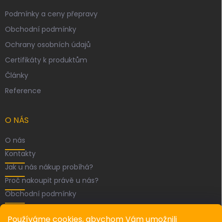
Podmínky a ceny přepravy
Obchodní podmínky
Ochrany osobních údajů
Certifikáty k produktům
Články
Reference
O NÁS
O nás
Kontakty
Jak u nás nákup probíhá?
Proč nakoupit právě u nás?
Obchodní podmínky
FACEBOOK
Používáme cookies, abychom Vám umožnili