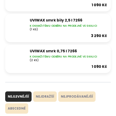
1 090 Kč
UVIWAX smrk bíly 2,5 l 7266
K OKAMŽITÉMU ODBĚRU NA PRODEJNĚ VE SKALICI
(1 KS)
3 290 Kč
UVIWAX smrk 0,75 l 7266
K OKAMŽITÉMU ODBĚRU NA PRODEJNĚ VE SKALICI
(2 KS)
1 090 Kč
Ř
a
NEJLEVNĚJŠÍ
NEJDRAŽŠÍ
NEJPRODÁVANĚJŠÍ
z
e
ABECEDNĚ
n