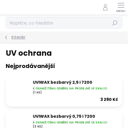
Přejít
na
obsah
Hledat
Interiér
UV ochrana
Nejprodávanější
UVIWAX bezbarvý 2,5 l 7200
K OKAMŽITÉMU ODBĚRU NA PRODEJNĚ VE SKALICI
(1 KS)
3 290 Kč
UVIWAX bezbarvý 0,75 l 7200
K OKAMŽITÉMU ODBĚRU NA PRODEJNĚ VE SKALICI
(3 KS)