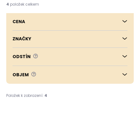
í
4
položek celkem
p
r
CENA
o
d
u
ZNAČKY
k
t
?
ODSTÍN
ů
?
OBJEM
Položek k zobrazení:
4
V
ý
p
i
s