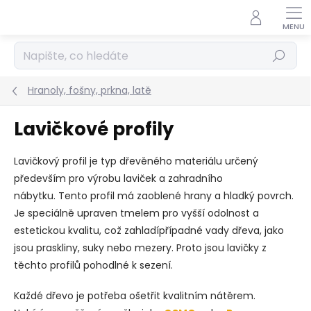
Přejít
na
obsah
Hledat
Hranoly, fošny, prkna, latě
Lavičkové profily
Lavičkový profil je typ dřevěného materiálu určený
především pro výrobu laviček a zahradního
nábytku.
Tento profil má zaoblené hrany a hladký povrch.
Je speciálně upraven tmelem
pro vyšší odolnost a
estetickou kvalitu, což zahladí
případné vady dřeva, jako
jsou praskliny, suky nebo mezery. Proto jsou lavičky z
těchto profilů pohodlné k sezení.
Každé dřevo je potřeba ošetřit kvalitním nátěrem.