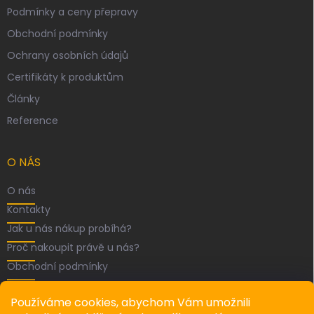
Podmínky a ceny přepravy
Obchodní podmínky
Ochrany osobních údajů
Certifikáty k produktům
Články
Reference
O NÁS
O nás
Kontakty
Jak u nás nákup probíhá?
Proč nakoupit právě u nás?
Obchodní podmínky
FACEBOOK
Používáme cookies, abychom Vám umožnili