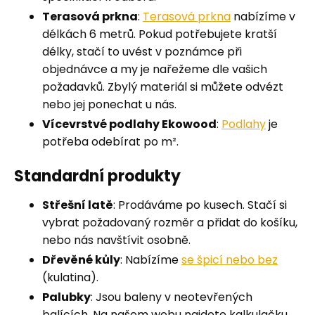
Terasová prkna
:
Terasová prkna
nabízíme v
délkách 6 metrů. Pokud potřebujete kratší
délky, stačí to uvést v poznámce při
objednávce a my je nařežeme dle vašich
požadavků. Zbylý materiál si můžete odvézt
nebo jej ponechat u nás.
Vícevrstvé podlahy Ekowood
:
Podlahy
je
potřeba odebírat po m².
Standardní produkty
Střešní latě
: Prodáváme po kusech. Stačí si
vybrat požadovaný rozměr a přidat do košíku,
nebo nás navštívit osobně.
Dřevěné kůly
: Nabízíme
se špicí nebo bez
(kulatina).
Palubky
: Jsou baleny v neotevřených
balících. Na našem webu najdete kalkulačku