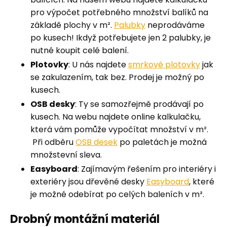
pro výpočet potřebného množství balíků na
základě plochy v m².
Palubky
neprodáváme
po kusech! Ikdyž potřebujete jen 2 palubky, je
nutné koupit celé balení.
Plotovky
: U nás najdete
smrkové plotovky
jak
se zakulazením, tak bez. Prodej je možný po
kusech.
OSB desky
: Ty se samozřejmě prodávají po
kusech. Na webu najdete online kalkulačku,
která vám pomůže vypočítat množství v
m².
Při odběru
OSB desek
po paletách je možná
množstevní sleva.
Easyboard
: Zajímavým řešením pro interiéry i
exteriéry jsou dřevěné desky
Easyboard
, které
je možné odebírat po celých baleních v m².
Drobný montážní materiál