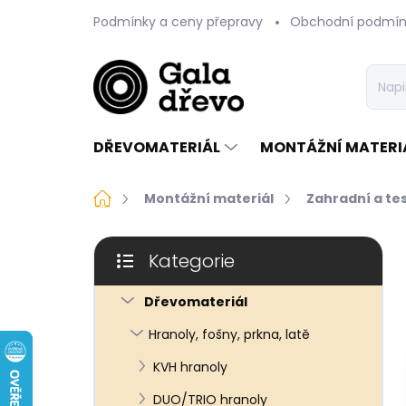
Přejít
Podmínky a ceny přepravy
Obchodní podmín
na
obsah
DŘEVOMATERIÁL
MONTÁŽNÍ MATERI
Domů
Montážní materiál
Zahradní a te
P
Kategorie
o
Přeskočit
s
kategorie
t
Dřevomateriál
r
Hranoly, fošny, prkna, latě
a
n
KVH hranoly
n
DUO/TRIO hranoly
í