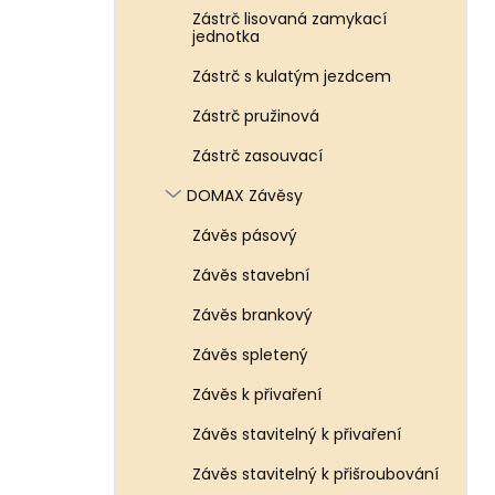
Zástrč lisovaná zamykací
jednotka
Zástrč s kulatým jezdcem
Zástrč pružinová
Zástrč zasouvací
DOMAX Závěsy
Závěs pásový
Závěs stavební
Závěs brankový
Závěs spletený
Závěs k přivaření
Závěs stavitelný k přivaření
Závěs stavitelný k přišroubování