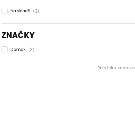
t
ů
Na skladě
3
ZNAČKY
Domax
3
Položek k zobraze
V
ý
884222
p
i
s
p
r
o
d