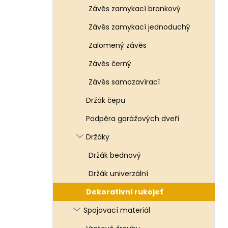
Závěs zamykací brankový
Závěs zamykací jednoduchý
Zalomený závěs
Závěs černý
Závěs samozavírací
Držák čepu
Podpěra garážových dveří
Držáky
Držák bednový
Držák univerzální
Dekorativní rukojeť
Spojovací materiál