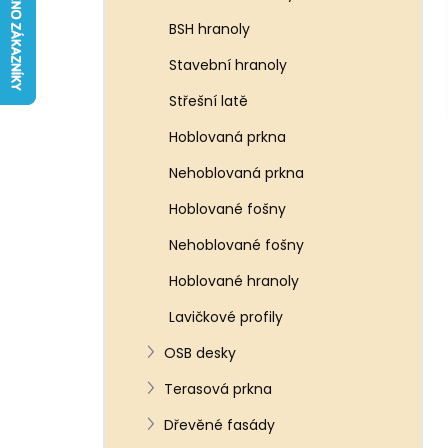
p
BSH hranoly
a
n
Stavební hranoly
e
Střešní latě
l
Hoblovaná prkna
Nehoblovaná prkna
Hoblované fošny
Nehoblované fošny
Hoblované hranoly
Lavičkové profily
OSB desky
Terasová prkna
Dřevěné fasády