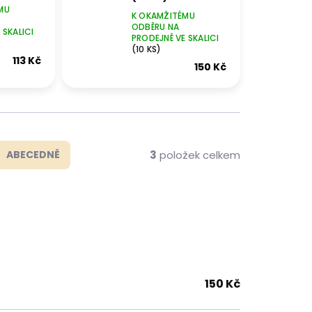
MU
K OKAMŽITÉMU
ODBĚRU NA
 SKALICI
PRODEJNĚ VE SKALICI
(10 KS)
113 Kč
150 Kč
3
položek celkem
ABECEDNĚ
150
Kč