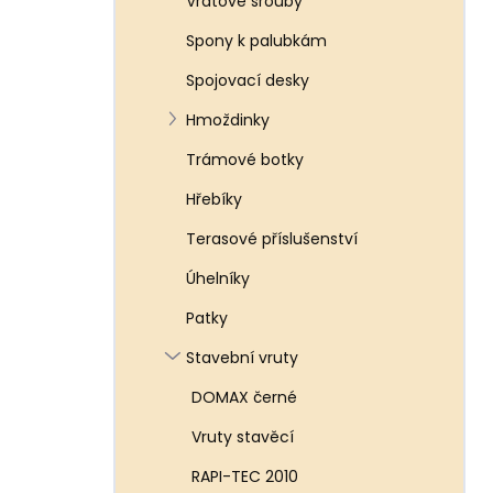
Vratové šrouby
Spony k palubkám
Spojovací desky
Hmoždinky
Trámové botky
Hřebíky
Terasové příslušenství
Úhelníky
Patky
Stavební vruty
DOMAX černé
Vruty stavěcí
RAPI-TEC 2010