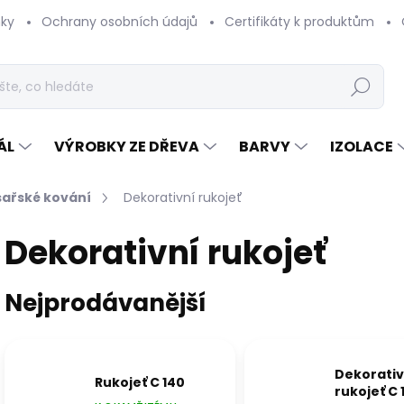
ky
Ochrany osobních údajů
Certifikáty k produktům
Hledat
ÁL
VÝROBKY ZE DŘEVA
BARVY
IZOLACE
sařské kování
Dekorativní rukojeť
Dekorativní rukojeť
Nejprodávanější
Dekorativ
Rukojeť C 140
rukojeť C 