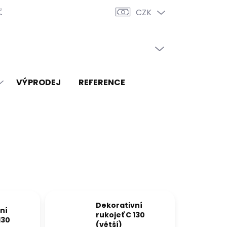
CZK
Články
Reference
PRÁZDNÝ KOŠÍK
NÁKUPNÍ
KOŠÍK
VÝPRODEJ
REFERENCE
Dekorativní
ní
rukojeť C 130
130
(větší)