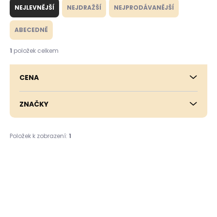
a
NEJLEVNĚJŠÍ
NEJDRAŽŠÍ
NEJPRODÁVANĚJŠÍ
z
e
ABECEDNĚ
n
í
1
položek celkem
p
r
CENA
o
d
u
ZNAČKY
k
t
ů
Položek k zobrazení:
1
V
ý
p
i
s
p