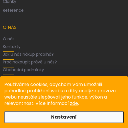
Články
Reference
O NÁS
O nás
Kontakty
Jak u nás nákup probíhá?
Proč nakoupit právě u nás?
Obchodní podmínky
FACEBOOK
Používáme cookies, abychom Vám umožnili
pohodlné prohlížení webu a díky analýze provozu
webu neustále zlepšovali jeho funkce, výkon a
relevantnost. Více informací
zde
.
Recenze
Nastavení