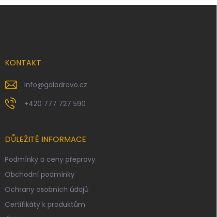
d
Z
a
á
c
p
í
p
a
r
t
v
í
KONTAKT
k
y
v
Info
@
galadrevo.cz
ý
p
+420 777 727 590
i
s
u
DŮLEŽITÉ INFORMACE
Podmínky a ceny přepravy
Obchodní podmínky
Ochrany osobních údajů
Certifikáty k produktům