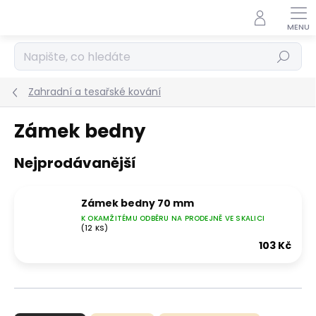
Přejít
na
obsah
Hledat
Zahradní a tesařské kování
Zámek bedny
Nejprodávanější
Zámek bedny 70 mm
K OKAMŽITÉMU ODBĚRU NA PRODEJNĚ VE SKALICI
(12 KS)
103 Kč
Ř