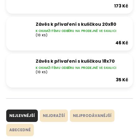
173 Kč
Závěs k přivaření s kuličkou 20x80
K OKAMŽITÉMU ODBĚRU NA PRODEJNĚ VE SKALICI
(10 KS)
46 Kč
Závěs k přivaření s kuličkou 18x70
K OKAMŽITÉMU ODBĚRU NA PRODEJNĚ VE SKALICI
(10 KS)
35 Kč
Ř
a
NEJLEVNĚJŠÍ
NEJDRAŽŠÍ
NEJPRODÁVANĚJŠÍ
z
e
ABECEDNĚ
n