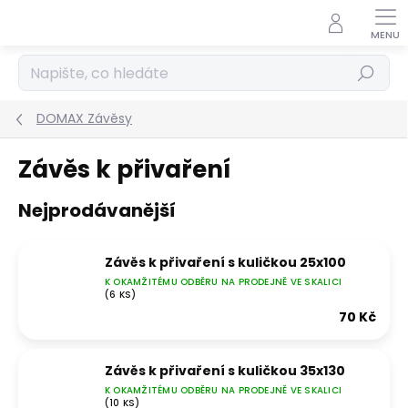
Přejít
na
obsah
Hledat
DOMAX Závěsy
Závěs k přivaření
Nejprodávanější
Závěs k přivaření s kuličkou 25x100
K OKAMŽITÉMU ODBĚRU NA PRODEJNĚ VE SKALICI
(6 KS)
70 Kč
Závěs k přivaření s kuličkou 35x130
K OKAMŽITÉMU ODBĚRU NA PRODEJNĚ VE SKALICI
(10 KS)