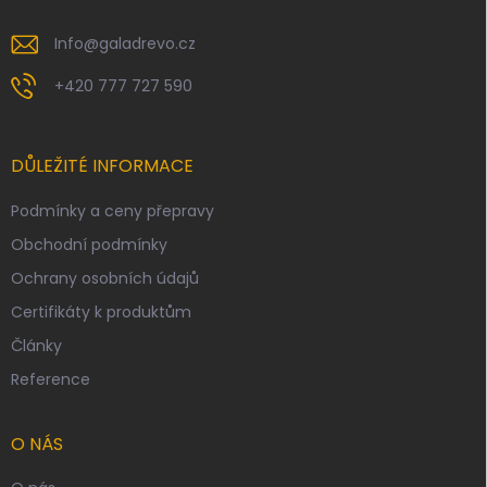
k
y
v
Info
@
galadrevo.cz
ý
p
+420 777 727 590
i
s
u
DŮLEŽITÉ INFORMACE
Podmínky a ceny přepravy
Obchodní podmínky
Ochrany osobních údajů
Certifikáty k produktům
Články
Reference
O NÁS