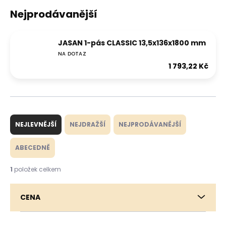
Nejprodávanější
JASAN 1-pás CLASSIC 13,5x136x1800 mm
NA DOTAZ
1 793,22 Kč
Ř
a
NEJLEVNĚJŠÍ
NEJDRAŽŠÍ
NEJPRODÁVANĚJŠÍ
z
e
ABECEDNĚ
n
í
1
položek celkem
p
r
CENA
o
d
u