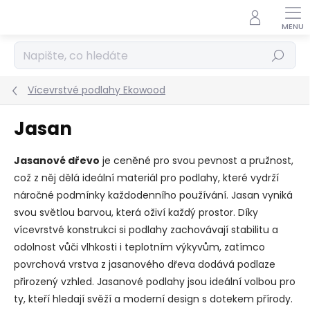
Přejít
na
obsah
Hledat
Vícevrstvé podlahy Ekowood
Jasan
Jasanové dřevo
je ceněné pro svou pevnost a pružnost,
což z něj dělá ideální materiál pro podlahy, které vydrží
náročné podmínky každodenního používání. Jasan vyniká
svou světlou barvou, která oživí každý prostor. Díky
vícevrstvé konstrukci si podlahy zachovávají stabilitu a
odolnost vůči vlhkosti i teplotním výkyvům, zatímco
povrchová vrstva z jasanového dřeva dodává podlaze
přirozený vzhled. Jasanové podlahy jsou ideální volbou pro
ty, kteří hledají svěží a moderní design s dotekem přírody.