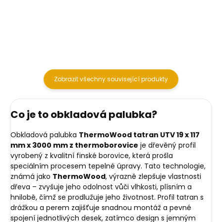
m² / 1 l (v závislosti na stáří a
(na dotek), při zatížení až 48
struktuře povrchu)
hodin v...
Zobrazit všechny související produkty
Co je to obkladová palubka?
Obkladová palubka
ThermoWood tatran UTV 19 x 117
mm x 3000 mm z thermoborovice
je dřevěný profil
vyrobený z kvalitní finské borovice, která prošla
speciálním procesem tepelné úpravy. Tato technologie,
známá jako
ThermoWood
, výrazně zlepšuje vlastnosti
dřeva – zvyšuje jeho odolnost vůči vlhkosti, plísním a
hnilobě, čímž se prodlužuje jeho životnost. Profil tatran s
drážkou a perem zajišťuje snadnou montáž a pevné
spojení jednotlivých desek, zatímco design s jemným