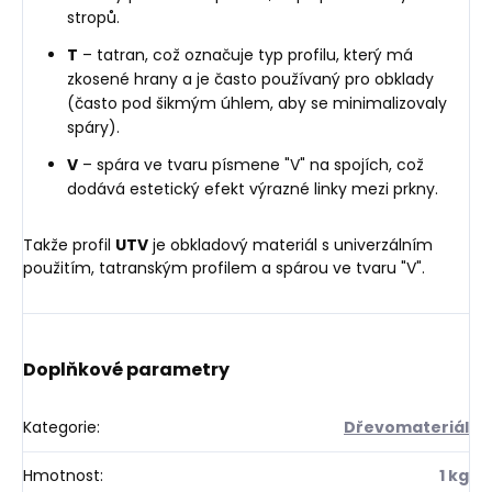
stropů.
T
– tatran, což označuje typ profilu, který má
zkosené hrany a je často používaný pro obklady
(často pod šikmým úhlem, aby se minimalizovaly
spáry).
V
– spára ve tvaru písmene "V" na spojích, což
dodává estetický efekt výrazné linky mezi prkny.
Takže profil
UTV
je obkladový materiál s univerzálním
použitím, tatranským profilem a spárou ve tvaru "V".
Doplňkové parametry
Kategorie
:
Dřevomateriál
Hmotnost
:
1 kg