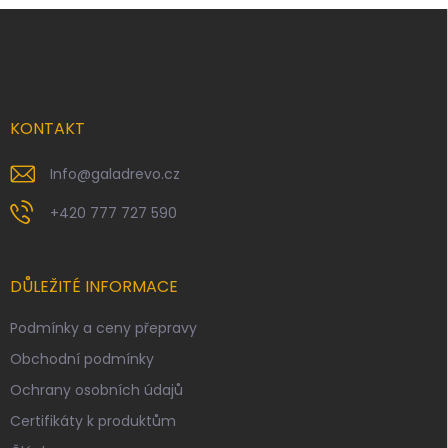
Z
á
p
a
t
í
KONTAKT
Info
@
galadrevo.cz
+420 777 727 590
DŮLEŽITÉ INFORMACE
Podmínky a ceny přepravy
Obchodní podmínky
Ochrany osobních údajů
Certifikáty k produktům