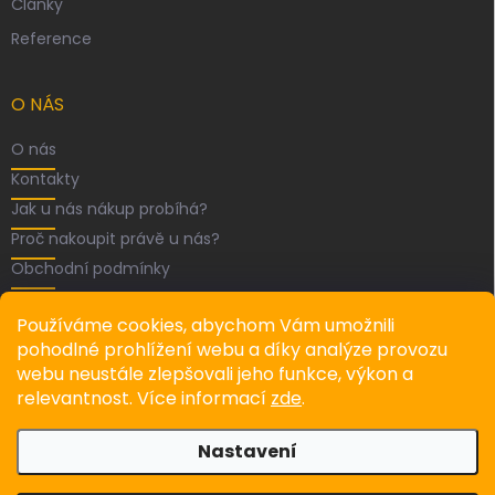
Články
Reference
O NÁS
O nás
Kontakty
Jak u nás nákup probíhá?
Proč nakoupit právě u nás?
Obchodní podmínky
FACEBOOK
Používáme cookies, abychom Vám umožnili
pohodlné prohlížení webu a díky analýze provozu
webu neustále zlepšovali jeho funkce, výkon a
relevantnost. Více informací
zde
.
Recenze
Nastavení