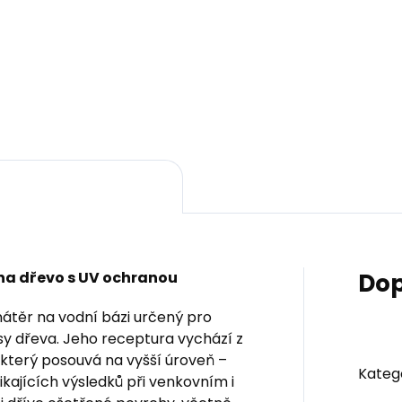
ciálně vyvinuté pro
Speciálně vyvinuté pro
jové a olejovo-voskované
olejové a olejovo-voskov
rchy. Využívají novou
povrchy. Využívají novou
eraci syntetických vláken
generaci syntetických vlá
 přesné roztírání barvy. S
pro přesné roztírání barvy.
ým průřezem, kónickým
dutým průřezem, kónick
rem a...
tvarem a...
na dřevo s UV ochranou
Dop
ěr na vodní bázi určený pro
sy dřeva. Jeho receptura vychází z
terý posouvá na vyšší úroveň –
Kateg
ikajících výsledků při venkovním i