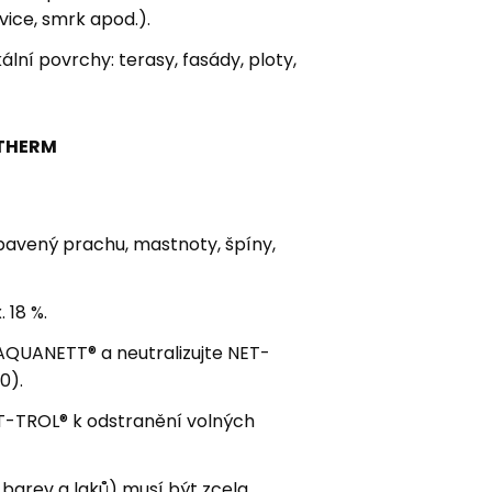
ice, smrk apod.).
ální povrchy: terasy, fasády, ploty,
ATHERM
zbavený prachu, mastnoty, špíny,
 18 %.
AQUANETT® a neutralizujte NET-
0).
ET-TROL® k odstranění volných
 barev a laků) musí být zcela