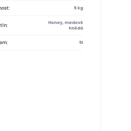
ost
:
5 kg
Honey, medově
tín
:
hnědá
em
:
5l