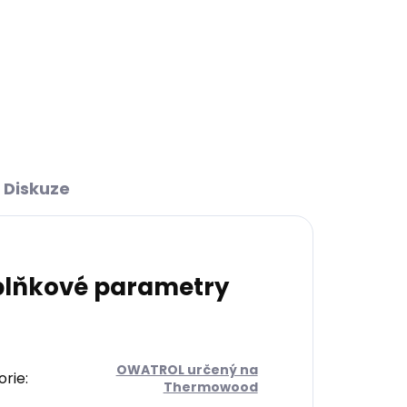
Speciálně vyvinuté pro
ané
olejové a olejovo-voskované
povrchy. Využívají novou
ken
generaci syntetických vláken
 S
pro přesné roztírání barvy. S
ým
dutým průřezem, kónickým
tvarem a...
Diskuze
lňkové parametry
OWATROL určený na
orie
:
Thermowood