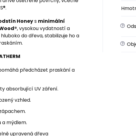
é i dříve ošetřené povrchy, včetně
S®.
Hmotn
odstín Honey
s
minimální
?
Ods
oWood®
, vysokou vydatností a
hluboko do dřeva, stabilizuje ho a
praskáním.
?
Obj
UATHERM
 – pomáhá předcházet praskání a
y absorbující UV záření.
ozený vzhled.
 zápachem.
ou a mýdlem.
elně upravená dřeva