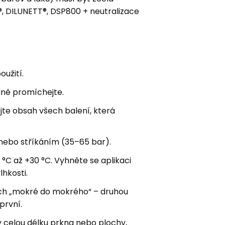
 DILUNETT®, DSP800 + neutralizace
oužití.
ně promíchejte.
jte obsah všech balení, která
nebo stříkáním (35–65 bar).
 °C až +30 °C. Vyhněte se aplikaci
hkosti.
ách „mokré do mokrého“ – druhou
první.
 celou délku prkna nebo plochy,