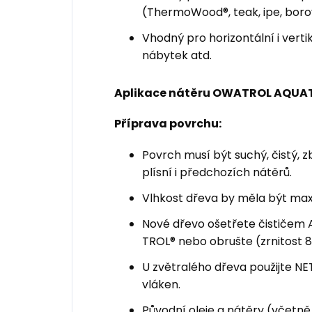
(ThermoWood®, teak, ipe, borov
Vhodný pro horizontální i vertik
nábytek atd.
Aplikace nátěru OWATROL AQU
Příprava povrchu:
Povrch musí být suchý, čistý, 
plísní i předchozích nátěrů.
Vlhkost dřeva by měla být max.
Nové dřevo ošetřete čističem 
TROL® nebo obrušte (zrnitost 8
U zvětralého dřeva použijte N
vláken.
Původní oleje a nátěry (včetně