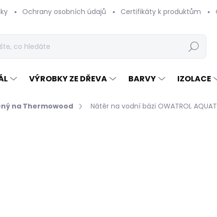
ky
Ochrany osobních údajů
Certifikáty k produktům
Hledat
ÁL
VÝROBKY ZE DŘEVA
BARVY
IZOLACE
ený na Thermowood
Nátěr na vodní bázi OWATROL AQUATH
hodnocení
2 853 Kč
/ ks
2 357,85 Kč bez DPH
Měrná
SKLADEM U VÝROBCE (DO
cena: