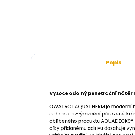
Speciálně vyvinuté pro
Spe
olejové a olejovo-voskované
ole
povrchy. Využívají novou
pov
generaci syntetických vláken
gen
pro přesné roztírání barvy. S
pro
dutým průřezem, kónickým
dut
tvarem a...
tva
Popis
Vysoce odolný penetrační nátěr 
OWATROL AQUATHERM je moderní nát
ochranu a zvýraznění přirozené krá
oblíbeného produktu AQUADECKS®, k
díky přidanému aditivu dosahuje vyn