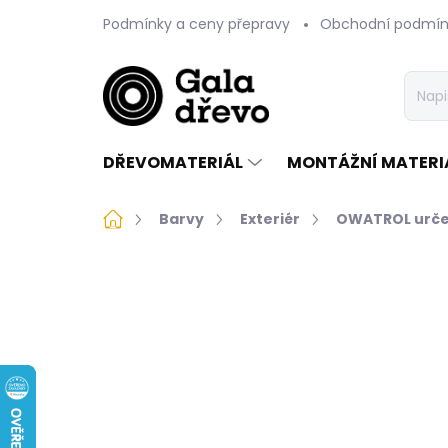
Přejít
Podmínky a ceny přepravy
Obchodní podmín
na
obsah
DŘEVOMATERIÁL
MONTÁŽNÍ MATERI
Domů
Barvy
Exteriér
OWATROL urč
Neohodnoceno
Podrobnosti 