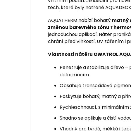
vnitřním použití. Je ideální pro nov
těch, které byly natřené AQUADECK
AQUATHERM nabízí bohatý
matný 
změnou barevného tónu Therm
jednoduchou aplikací. Nátěr proniká 
chrání před vlhkostí, UV zářením i 
Vlastnosti nátěru OWATROL AQ
Penetruje a stabilizuje dřevo
deformacím.
Obsahuje transoxidové pigment
Poskytuje bohatý, matný a přir
Rychleschnoucí, s minimálním
Snadno se aplikuje a čistí vod
Vhodný pro tvrdá, měkká i tep