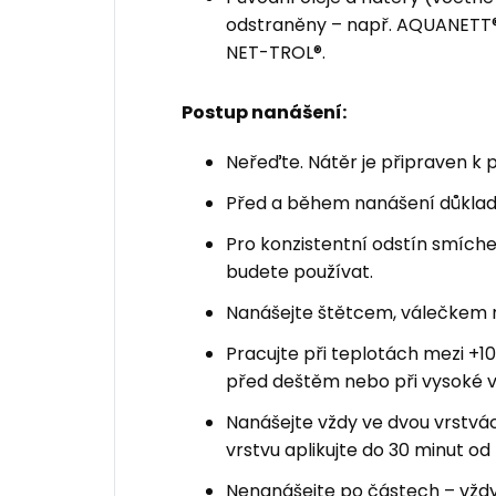
odstraněny – např. AQUANETT®,
NET-TROL®.
Postup
nanášení
:
Neřeďte. Nátěr je připraven k p
Před a během nanášení důklad
Pro konzistentní odstín smíche
budete používat.
Nanášejte štětcem, válečkem 
Pracujte při teplotách mezi +10
před deštěm nebo při vysoké vl
Nanášejte vždy ve dvou vrstv
vrstvu aplikujte do 30 minut od 
Nenanášejte po částech – vždy