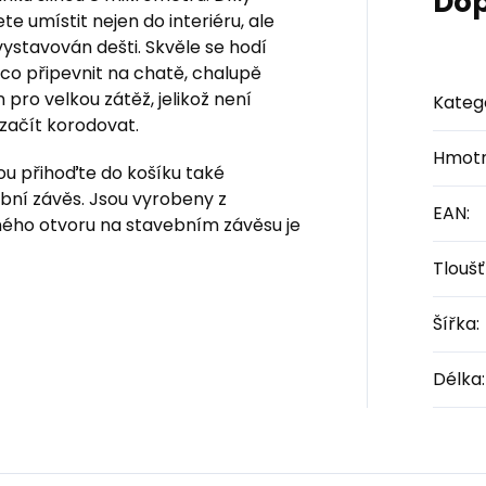
Dop
umístit nejen do interiéru, ale
vystavován dešti. Skvěle se hodí
ěco připevnit na chatě, chalupě
pro velkou zátěž, jelikož není
Kateg
začít korodovat.
Hmotn
nou přihoďte do košíku také
ební závěs. Jsou vyrobeny z
EAN
:
ného otvoru na stavebním závěsu je
Tlouš
Šířka
:
Délka
: