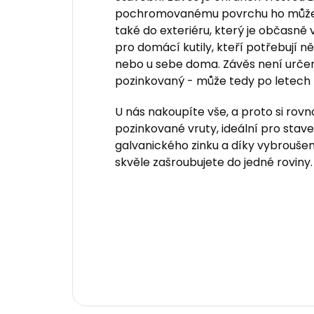
pochromovanému povrchu ho můžete 
také do exteriéru, který je občasně 
pro domácí kutily, kteří potřebují n
nebo u sebe doma. Závěs není určen 
pozinkovaný - může tedy po letech 
U nás nakoupíte vše, a proto si rov
pozinkované vruty, ideální pro stav
galvanického zinku a díky vybrouše
skvěle zašroubujete do jedné roviny.