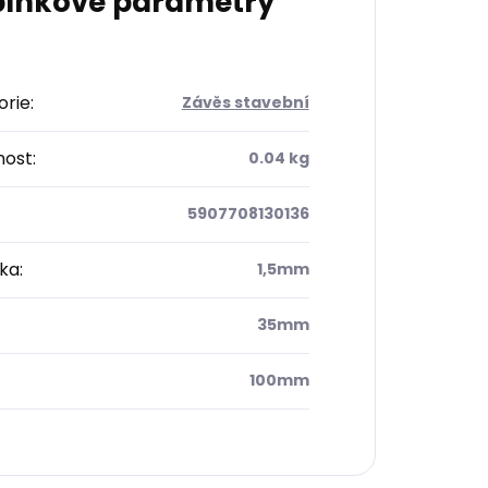
lňkové parametry
orie
:
Závěs stavební
ost
:
0.04 kg
5907708130136
ťka
:
1,5mm
35mm
100mm