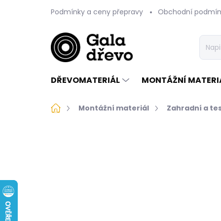
Přejít
Podmínky a ceny přepravy
Obchodní podmín
na
obsah
DŘEVOMATERIÁL
MONTÁŽNÍ MATERI
Domů
Montážní materiál
Zahradní a te
Neohodnoceno
Podrobnosti 