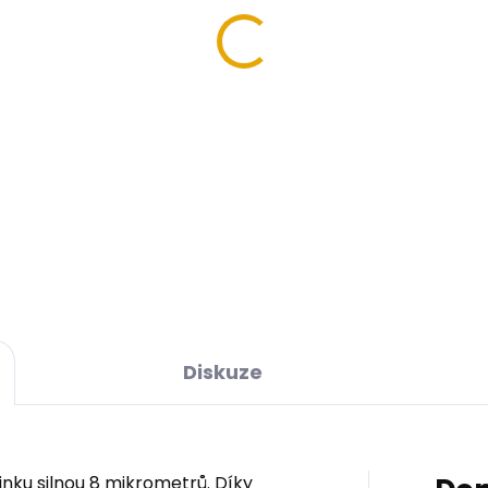
- žlutý galvanický zinek
DETAILNÍ INFORMACE
Diskuze
inku silnou 8 mikrometrů. Díky