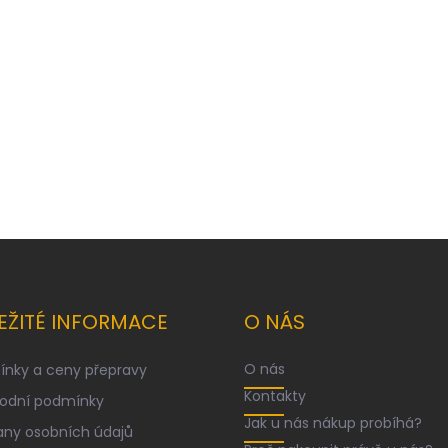
EŽITÉ INFORMACE
O NÁS
O nás
nky a ceny přepravy
Kontakty
odní podmínky
Jak u nás nákup probíhá?
ny osobních údajů