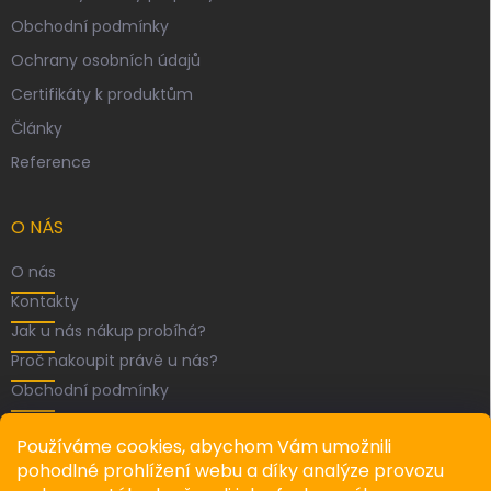
Obchodní podmínky
Ochrany osobních údajů
Certifikáty k produktům
Články
Reference
O NÁS
O nás
Kontakty
Jak u nás nákup probíhá?
Proč nakoupit právě u nás?
Obchodní podmínky
FACEBOOK
Používáme cookies, abychom Vám umožnili
pohodlné prohlížení webu a díky analýze provozu