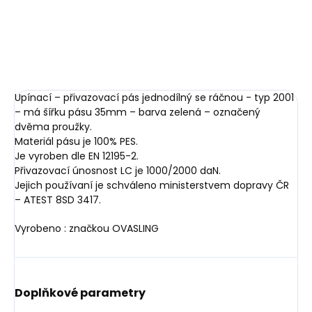
DETAILNÍ INFORMACE
ZEPTAT SE
HLÍDAT
Upínací – přivazovací pás jednodílný se ráčnou - typ 2001
– má šířku pásu 35mm – barva zelená – označený
dvěma proužky.
Materiál pásu je 100% PES.
Je vyroben dle EN 12195-2.
Přivazovací únosnost LC je 1000/2000 daN.
Jejich používaní je schváleno ministerstvem dopravy ČR
– ATEST 8SD 3417.
Vyrobeno : značkou OVASLING
Doplňkové parametry