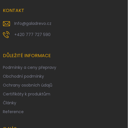
t
í
KONTAKT
Info
@
galadrevo.cz
+420 777 727 590
DŮLEŽITÉ INFORMACE
Podmínky a ceny přepravy
Obchodní podmínky
Ochrany osobních údajů
Certifikáty k produktům
Články
Reference