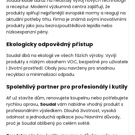
Soudal klade důraz na neustálý vývoj nových technologií
a receptur. Moderní výzkumná centra zajišťují, že
produkty splňují nejpřísnější evropské normy a reagují na
aktuální potřeby trhu. Firma je známá svými inovativními
produkty jako jsou bezrozpouštědlová lepidla nebo
nízkoexpanzní pěny.
Ekologicky odpovědný přístup
Soudal dbá na ekologii ve všech fázích výroby. Vyvíjí
produkty s nízkým obsahem VOC, bezpečné pro uživatele
i životní prostředí. Obaly jsou navrženy pro snadnou
recyklaci a minimalizaci odpadu.
Spolehlivý partner pro profesionály i kutily
Ať už stavíte dům, renovujete koupelnu nebo potřebujete
rychlou opravu,
Soudal
vám nabídne vhodný produkt s
profesionálním výsledkem. Dlouhá životnost, vysoká
odolnost a jednoduchá aplikace jsou hlavními důvody,
proč je Soudal oblíbený po celém světě.