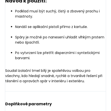
Návod k použití:
Podklad musí být suchý, čistý a zbavený prachu i
mastnoty.
Nanáší se aplikační pistolí přímo z kartuše.
Spáry je možné po nanesení uhladit vlhkým prstem
nebo špachtlí.
Po vytvrzení lze přetřít disperzními i syntetickými
barvami.
Soudal Izolační tmel bílý je spolehlivou volbou pro
všechny, kdo hledají snadné, rychlé a trvanlivé řešení při
těsnění a opravách spár v interiéru i exteriéru.
Doplňkové parametry