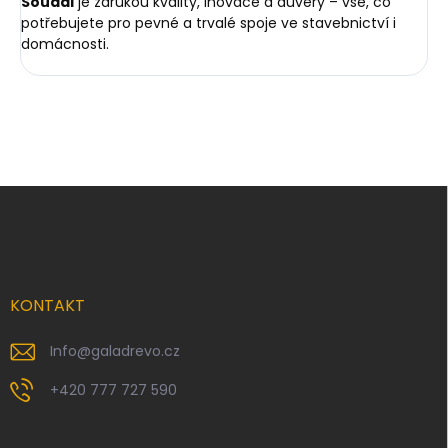
Soudal
je zárukou kvality, inovace a důvěry – vše, co
potřebujete pro pevné a trvalé spoje ve stavebnictví i
domácnosti.
Z
á
p
a
t
í
KONTAKT
Info
@
galadrevo.cz
+420 777 727 590