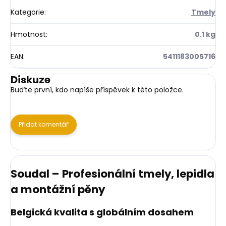
Kategorie
:
Tmely
Hmotnost
:
0.1 kg
EAN
:
5411183005716
Diskuze
Buďte první, kdo napíše příspěvek k této položce.
Přidat komentář
Soudal – Profesionální tmely, lepidla
a montážní pěny
Belgická kvalita s globálním dosahem