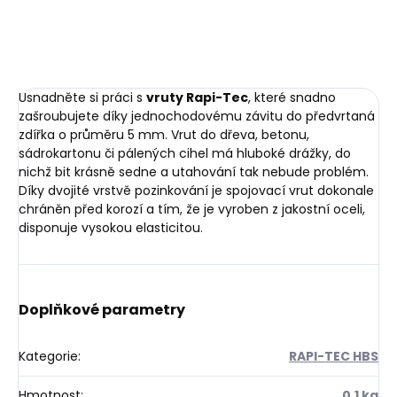
ZEPTAT SE
HLÍDAT
Usnadněte si práci s
vruty Rapi-Tec
, které snadno
zašroubujete díky jednochodovému závitu do předvrtaná
zdířka o průměru 5 mm. Vrut do dřeva, betonu,
sádrokartonu či pálených cihel má hluboké drážky, do
nichž bit krásně sedne a utahování tak nebude problém.
Díky dvojité vrstvě pozinkování je spojovací vrut dokonale
chráněn před korozí a tím, že je vyroben z jakostní oceli,
disponuje vysokou elasticitou.
Doplňkové parametry
Kategorie
:
RAPI-TEC HBS
Hmotnost
:
0.1 kg