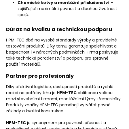
Chemické kotvy a montážní příslušenství
–
zajišťující maximální pevnost a dlouhou životnost
spojů.
Důraz na kvalitu a technickou podporu
HPM-TEC dbá na vysoké standardy výroby a pravidelné
testování produktů. Díky tomu garantuje spolehlivost a
bezpečnost i v náročných podmínkách. Firma poskytuje
také technické poradenství a podporu pro správné
použití materiálů.
Partner pro profesionály
Díky efektivní logistice, dostupnosti produktů a rychlé
reakci na potřeby trhu je
HPM-TEC
oblíbenou volbou
mezi stavebními firmami, montážními týmy i řemeslníky.
Produkty značky HPM-TEC pomáhají vytvářet pevné
základy a kvalitní konstrukce.
HPM-TEC
je synonymem pro pevnost, přesnost a
spolehlivost v oblasti spojovacích a kotevních systémů.