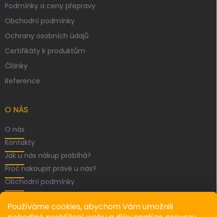
Podmínky a ceny přepravy
Obchodní podmínky
Ochrany osobních údajů
Certifikáty k produktům
Články
Reference
O NÁS
O nás
Kontakty
Jak u nás nákup probíhá?
Proč nakoupit právě u nás?
Obchodní podmínky
FACEBOOK
Používáme cookies, abychom Vám umožnili