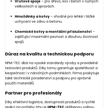
Vrutové spoje
– pro dřevo, kov i beton v různých
velikostech a úpravách.
Hmoždinky a kotvy
– vhodné pro lehké i těžké
uchycení ve zdivu a betonu.
Chemické kotvy a montážní příslušenství
–
zajišťující maximální pevnost a dlouhou životnost
spojů.
Důraz na kvalitu a technickou podporu
HPM-TEC dbá na vysoké standardy výroby a pravidelné
testování produktů. Díky tomu garantuje spolehlivost a
bezpečnost i v náročných podmínkách. Firma poskytuje
také technické poradenství a podporu pro správné
použití materiálů.
Partner pro profesionály
Díky efektivní logistice, dostupnosti produktů a rychlé
reakci na potřeby trhu je
HPM-TEC
oblíbenou volbou