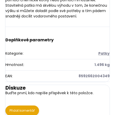
pomoci chemické kotvy nebo pomocí hmoždinek.
Stavitelná patka má skvělou výhodu v tom, že konečnou
výšku si můžete doladit podle své potřeby a tím pádem
snadněji docílit vodorovného postavení.
Doplňkové parametry
Kategorie
:
Patky
Hmotnost
:
1.496 kg
EAN
:
8592662004349
Diskuze
Buďte první, kdo napíše příspěvek k této položce.
Přidat komentář