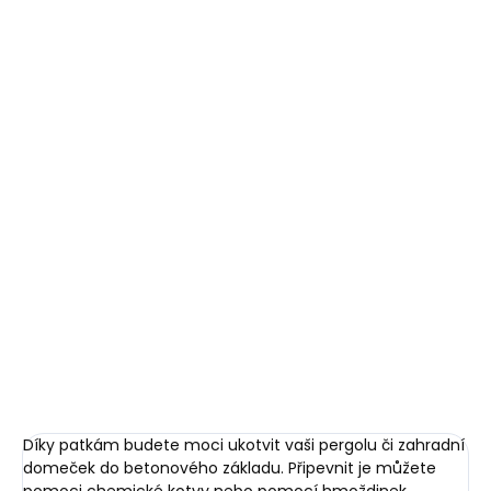
cena:
Přidat do košíku
- galvanický zinek (díky galvanizaci povrch lépe odolává
mechanickému poškození jako je otěr či abraze)
- patka pilíře s maticí M24 2x volně
- prodáváno po kusech
DETAILNÍ INFORMACE
ZEPTAT SE
HLÍDAT
Díky patkám budete moci ukotvit vaši pergolu či zahradní
domeček do betonového základu. Připevnit je můžete