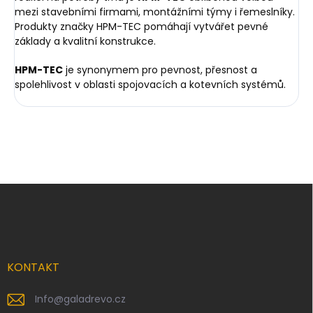
mezi stavebními firmami, montážními týmy i řemeslníky.
Produkty značky HPM-TEC pomáhají vytvářet pevné
základy a kvalitní konstrukce.
HPM-TEC
je synonymem pro pevnost, přesnost a
spolehlivost v oblasti spojovacích a kotevních systémů.
Z
á
p
a
t
í
KONTAKT
Info
@
galadrevo.cz