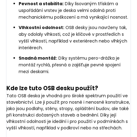
Pevnost a stabilita:
Díky lisovaným třískám a
uspořádání vrstev je deska velmi odolná proti
mechanickému poškození a má vynikající nosnost.
Vlhkostní odolnost:
OSB desky jsou navrženy tak,
aby odolaly vlhkosti, což je klíčové v prostředích s
vyšší vlhkostí, například v exteriérech nebo vlhkých
interiérech.
Snadná montáž:
Díky systému pero-drážka je
montáž rychlá, přesná a zajišťuje pevné spojení
mezi deskami.
Kde lze tuto OSB desku použít?
Tato OSB deska je vhodná pro široké spektrum použití ve
stavebnictví. Lze ji použít pro nosné i nenosné konstrukce,
jako jsou podlahy, stěny, stropy, opláštění budov, ale také
při konstrukci dočasných staveb a bednění. Díky její
vlhkostní odolnosti je ideální i pro použití v podmínkách s
vyšší vlhkostí, například v podkroví nebo na střechách.