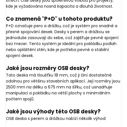
střech. OSB desky jsou spolehlivou volbou pro projekty,
kde je vyžadována nosná kapacita a dlouhá životnost.
Co znamená "P+D" u tohoto produktu?
P+D označuje pero a drážku, což je systém pro snadné a
přesné spojování desek. Desky s perem a drážkou se
jednoduše zasouvají do sebe, což zajišťuje pevné spojení
bez mezer. Tento systém je ideální pro pokládku podlah
nebo opláštění stěn, kde je potřeba pevné a stabilní
spojení desek.
Jaké jsou rozměry OSB desky?
Tato deska má tloušťku 18 mm, což ji činí dostatečně
odolnou pro většinu stavebních aplikací. Její rozměry jsou
2500 mm na délku a 675 mm na šířku, což usnadňuje
manipulaci a pokládku na větší plochy s minimálním
počtem spojů.
Jaké jsou výhody této OSB desky?
OSB deska s perem a drážkou nabízí několik výhod: