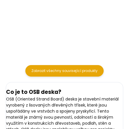
- galvanický zinek -
zápustná hlava T25 -
- galvanický zinek -
prodáváno po kusech -
zápustná hlava T15 -
množství v balení 250 ks
prodáváno po kusech -
množství v balení 1000 ks
Zobrazit všechny související produkty
Co je to OSB deska?
OSB (Oriented Strand Board) deska je stavební materiál
vyrobený z lisovaných dřevěných třísek, které jsou
uspořádány ve vrstvách a spojeny pryskyřicí. Tento
materiál je známý svou pevností, odolností a širokým
využitím v konstrukcích dřevostaveb, podlah, stěn a