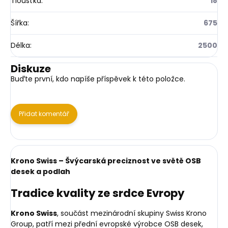
Tloušťka
:
18
Šířka
:
675
Délka
:
2500
Diskuze
Buďte první, kdo napíše příspěvek k této položce.
Přidat komentář
Krono Swiss – Švýcarská preciznost ve světě OSB
desek a podlah
Tradice kvality ze srdce Evropy
Krono Swiss
, součást mezinárodní skupiny Swiss Krono
Group, patří mezi přední evropské výrobce OSB desek,