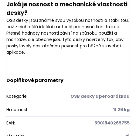
Jaká je nosnost a mechanické vlastnosti
desky?
OSB desky jsou známé svou vysokou nosností a stabilitou,
což z nich dělá ideální materiál pro nosné konstrukce.
Přesné hodnoty nosnosti závisí na způsobu použití a
montáže, ale obecně jsou tyto desky navrženy tak, aby
poskytovaly dostatečnou pevnost pro běžné stavební
aplikace.
Doplňkové parametry
Kategorie
:
OSB desky s perodrážkou
Hmotnost
:
11.26 kg
EAN
:
5901940265755