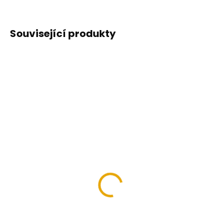
ZEPTAT SE
HLÍDAT
Související produkty
VÍCE ZA MÉNĚ
VÍCE ZA MÉNĚ
SKLADEM NA PRODEJNĚ VE
SKLADEM NA PRODEJNĚ VE
SKALICI
SKALICI
(1601 KS)
(566 KS)
UniPlus, 3,5x40mm,
UniPlus 5x60mm, T25
T15
2,50 Kč
1,20 Kč
2,07 Kč bez DPH
0,99 Kč bez DPH
Detail
Detail