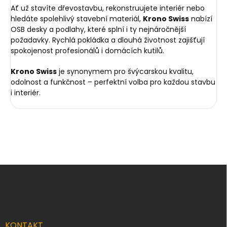
Ať už stavíte dřevostavbu, rekonstruujete interiér nebo
hledáte spolehlivý stavební materiál,
Krono Swiss
nabízí
OSB desky a podlahy, které splní i ty nejnáročnější
požadavky. Rychlá pokládka a dlouhá životnost zajišťují
spokojenost profesionálů i domácích kutilů.
Krono Swiss
je synonymem pro švýcarskou kvalitu,
odolnost a funkčnost – perfektní volba pro každou stavbu
i interiér.
Z
á
p
a
t
í
KONTAKT