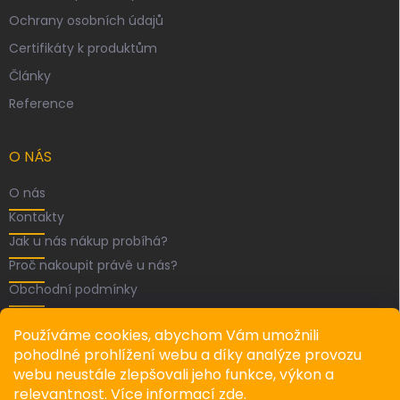
Ochrany osobních údajů
Certifikáty k produktům
Články
Reference
O NÁS
O nás
Kontakty
Jak u nás nákup probíhá?
Proč nakoupit právě u nás?
Obchodní podmínky
FACEBOOK
Používáme cookies, abychom Vám umožnili
pohodlné prohlížení webu a díky analýze provozu
webu neustále zlepšovali jeho funkce, výkon a
relevantnost. Více informací
zde
.