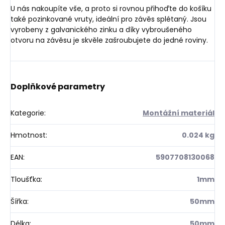
U nás nakoupíte vše, a proto si rovnou přihoďte do košíku
také pozinkované vruty, ideální pro závěs splétaný. Jsou
vyrobeny z galvanického zinku a díky vybroušeného
otvoru na závěsu je skvěle zašroubujete do jedné roviny.
Doplňkové parametry
Kategorie
:
Montážní materiál
Hmotnost
:
0.024 kg
EAN
:
5907708130068
Tloušťka
:
1mm
Šířka
:
50mm
Délka
:
50mm