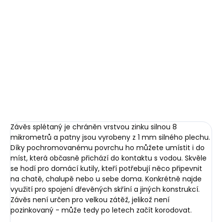
Přidat do košíku
- žlutý galvanický zinek
DETAILNÍ INFORMACE
ZEPTAT SE
HLÍDAT
Závěs splétaný je chráněn vrstvou zinku silnou 8
mikrometrů a patny jsou vyrobeny z 1 mm silného plechu.
Díky pochromovanému povrchu ho můžete umístit i do
míst, která občasně přichází do kontaktu s vodou. Skvěle
se hodí pro domácí kutily, kteří potřebují něco připevnit
na chatě, chalupě nebo u sebe doma. Konkrétně najde
využití pro spojení dřevěných skříní a jiných konstrukcí.
Závěs není určen pro velkou zátěž, jelikož není
pozinkovaný - může tedy po letech začít korodovat.