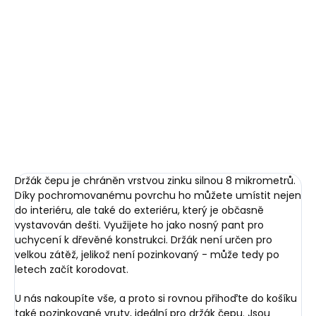
Přidat do košíku
- žlutý galvanický zinek
DETAILNÍ INFORMACE
ZEPTAT SE
HLÍDAT
Držák čepu je chráněn vrstvou zinku silnou 8 mikrometrů.
Díky pochromovanému povrchu ho můžete umístit nejen
do interiéru, ale také do exteriéru, který je občasně
vystavován dešti. Využijete ho jako nosný pant pro
uchycení k dřevěné konstrukci. Držák není určen pro
velkou zátěž, jelikož není pozinkovaný - může tedy po
letech začít korodovat.
U nás nakoupíte vše, a proto si rovnou přihoďte do košíku
také pozinkované vruty, ideální pro držák čepu. Jsou