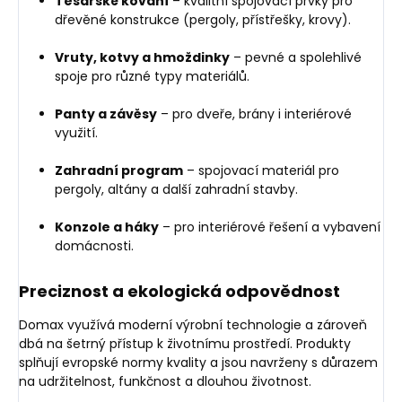
Tesařské kování
– kvalitní spojovací prvky pro
dřevěné konstrukce (pergoly, přístřešky, krovy).
Vruty, kotvy a hmoždinky
– pevné a spolehlivé
spoje pro různé typy materiálů.
Panty a závěsy
– pro dveře, brány i interiérové
využití.
Zahradní program
– spojovací materiál pro
pergoly, altány a další zahradní stavby.
Konzole a háky
– pro interiérové řešení a vybavení
domácnosti.
Preciznost a ekologická odpovědnost
Domax využívá moderní výrobní technologie a zároveň
dbá na šetrný přístup k životnímu prostředí. Produkty
splňují evropské normy kvality a jsou navrženy s důrazem
na udržitelnost, funkčnost a dlouhou životnost.