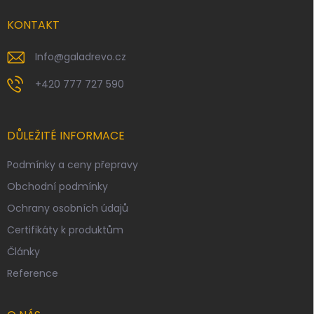
t
í
KONTAKT
Info
@
galadrevo.cz
+420 777 727 590
DŮLEŽITÉ INFORMACE
Podmínky a ceny přepravy
Obchodní podmínky
Ochrany osobních údajů
Certifikáty k produktům
Články
Reference