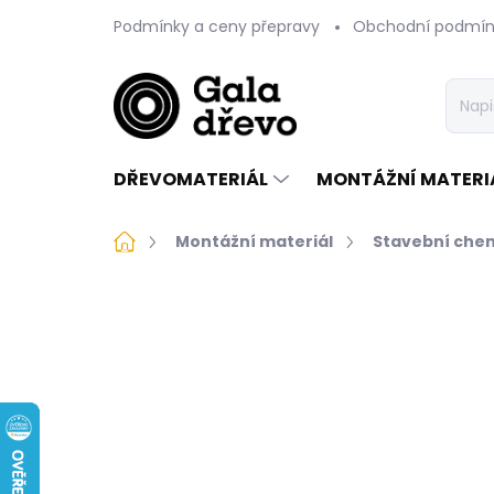
Přejít
Podmínky a ceny přepravy
Obchodní podmín
na
obsah
DŘEVOMATERIÁL
MONTÁŽNÍ MATERI
Domů
Montážní materiál
Stavební che
Neohodnoceno
Podrobnosti 