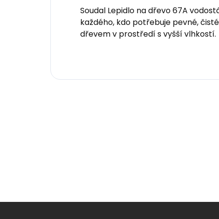
Soudal Lepidlo na dřevo 67A vodos
každého, kdo potřebuje pevné, čisté 
dřevem v prostředí s vyšší vlhkostí.
Z
á