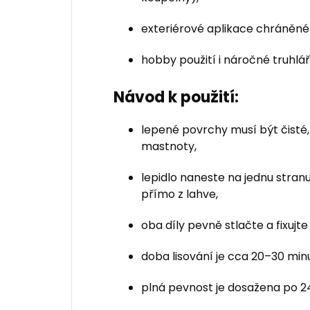
exteriérové aplikace chráněné
hobby použití i náročné truhlář
Návod k použití:
lepené povrchy musí být čisté
mastnoty,
lepidlo naneste na jednu stra
přímo z lahve,
oba díly pevně stlačte a fixujt
doba lisování je cca 20–30 mi
plná pevnost je dosažena po 2