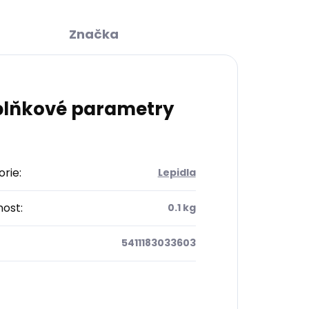
Značka
lňkové parametry
orie
:
Lepidla
ost
:
0.1 kg
5411183033603