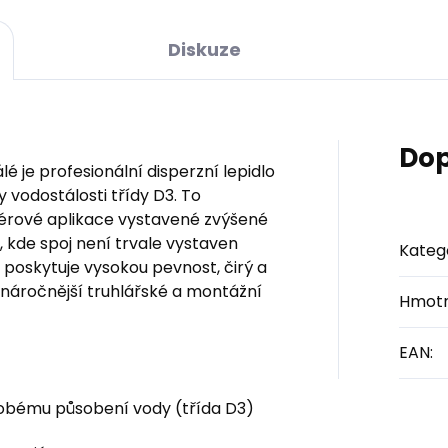
Diskuze
Dop
é je profesionální disperzní lepidlo
 vodostálosti třídy D3. To
riérové aplikace vystavené zvýšené
í, kde spoj není trvale vystaven
Kateg
 poskytuje vysokou pevnost, čirý a
ro náročnější truhlářské a montážní
Hmotn
EAN
:
odobému působení vody (třída D3)