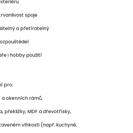
exteriéru
rvanlivost spoje
sitelný a přetíratelný
rozpouštědel
ře i hobby použití
í pro:
í a okenních rámů,
, překližky, MDF a dřevotřísky,
taveném vlhkosti (např. kuchyně,