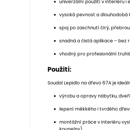
univerzální použití v interiéru i 
vysoká pevnost a dlouhodobá t
spoj po zaschnutí čirý, přebrou
snadná a čistá aplikace – bez 
vhodný pro profesionální truhlá
Použití:
Soudal Lepidlo na dřevo 67A je ideáln
výrobu a opravy nábytku, dveř
lepení měkkého i tvrdého dřeva
montážní práce v interiéru vys
koupelny),