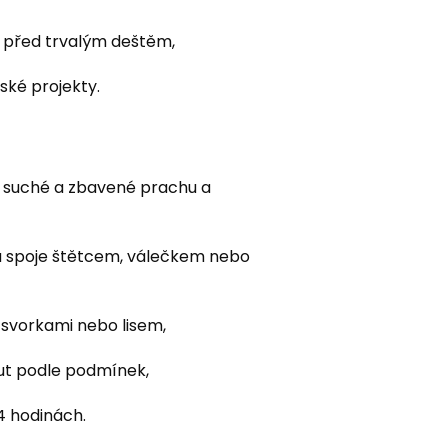
 před trvalým deštěm,
ské projekty.
, suché a zbavené prachu a
nu spoje štětcem, válečkem nebo
e svorkami nebo lisem,
nut podle podmínek,
4 hodinách.