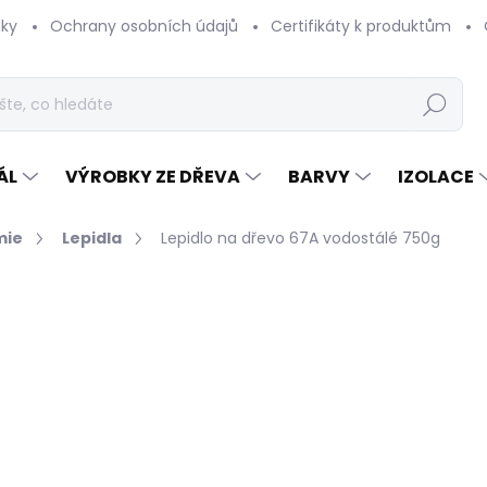
ky
Ochrany osobních údajů
Certifikáty k produktům
Hledat
ÁL
VÝROBKY ZE DŘEVA
BARVY
IZOLACE
mie
Lepidla
Lepidlo na dřevo 67A vodostálé 750g
hodnocení
ZNAČKA:
SOUDAL
189 Kč
/ ks
156,20 Kč bez DPH
Měrná
SKLADEM NA PRODEJNĚ V
cena: