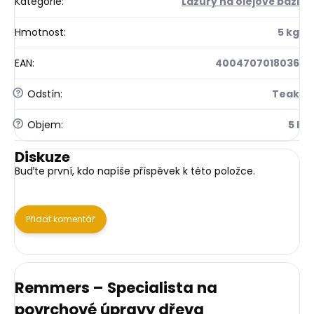
Kategorie
:
Lazury na olejové bázi
Hmotnost
:
5 kg
EAN
:
4004707018036
?
Odstín
:
Teak
?
Objem
:
5 l
Diskuze
Buďte první, kdo napíše příspěvek k této položce.
Přidat komentář
Remmers – Specialista na
povrchové úpravy dřeva