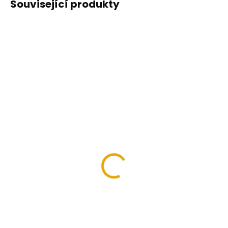
Související produkty
SKLADEM NA PRODEJNĚ VE
SKLADEM NA PRODEJNĚ VE
SKALICI
SKALICI
(18 KS)
(7 KS)
Štětec plochý
Štětec plochý
1,5/40mm na olejové
2,5/65mm na olejové
barvy
barvy
80 Kč
105 Kč
66,12 Kč bez DPH
86,78 Kč bez DPH
Detail
Detail
Speciálně vyvinuté pro
Speciálně vyvinuté pro