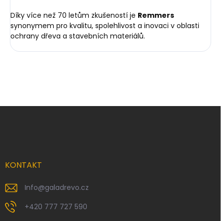
Díky více než 70 letům zkušeností je
Remmers
synonymem pro kvalitu, spolehlivost a inovaci v oblasti
ochrany dřeva a stavebních materiálů.
Z
á
p
a
t
í
KONTAKT
Info
@
galadrevo.cz
+420 777 727 590