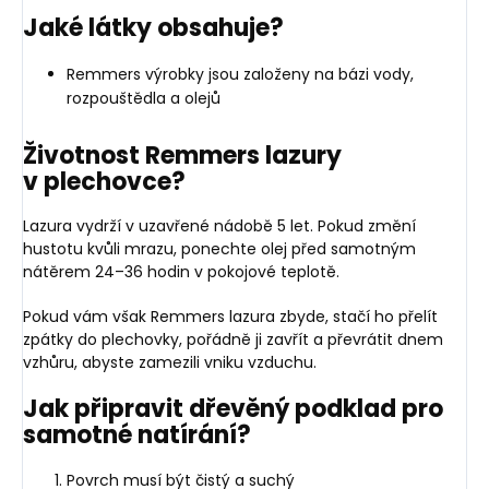
Jaké látky obsahuje?
Remmers výrobky jsou založeny na bázi vody,
rozpouštědla a olejů
Životnost Remmers lazury
v plechovce?
Lazura vydrží v uzavřené nádobě 5 let. Pokud změní
hustotu kvůli mrazu, ponechte olej před samotným
nátěrem 24–36 hodin v pokojové teplotě.
Pokud vám však Remmers lazura zbyde, stačí ho přelít
zpátky do plechovky, pořádně ji zavřít a převrátit dnem
vzhůru, abyste zamezili vniku vzduchu.
Jak připravit dřevěný podklad pro
samotné natírání?
Povrch musí být čistý a suchý