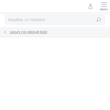
Přejít
na
obsah
Hledat
Lazury na olejové bázi
Podrobnosti hodnocení
Neohodnoceno
ZNAČKA:
REMMERS