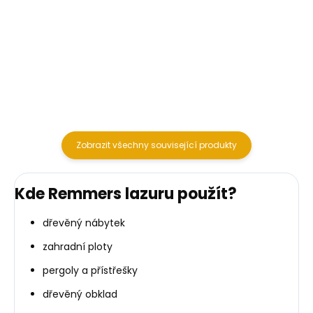
olejové a olejovo-voskované
olejové a olejovo-voskované
povrchy. Využívají novou
povrchy. Využívají novou
generaci syntetických vláken
generaci syntetických vláken
pro přesné roztírání barvy. S
pro přesné roztírání barvy. S
dutým průřezem, kónickým
dutým průřezem, kónickým
tvarem a...
tvarem a...
Zobrazit všechny související produkty
Kde Remmers lazuru použít?
dřevěný nábytek
zahradní ploty
pergoly a přístřešky
dřevěný obklad