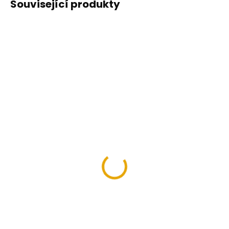
Související produkty
SKLADEM NA PRODEJNĚ VE
SKLADEM NA PRODEJNĚ VE
SKALICI
SKALICI
(18 KS)
(7 KS)
Štětec plochý
Štětec plochý
1,5/40mm na olejové
2,5/65mm na olejové
barvy
barvy
80 Kč
105 Kč
66,12 Kč bez DPH
86,78 Kč bez DPH
Detail
Detail
Speciálně vyvinuté pro
Speciálně vyvinuté pro