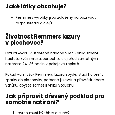
Jaké látky obsahuje?
Remmers výrobky jsou založeny na bázi vody,
rozpouštědla a olejů
Životnost Remmers lazury
v plechovce?
Lazura vydrží v uzavřené nádobě 5 let. Pokud změní
hustotu kvůli mrazu, ponechte olej před samotným
nátěrem 24–36 hodin v pokojové teplotě.
Pokud vám však Remmers lazura zbyde, stačí ho přelít
zpátky do plechovky, pořádně ji zavřít a převrátit dnem
vzhůru, abyste zamezili vniku vzduchu.
Jak připravit dřevěný podklad pro
samotné natírání?
Povrch musí být čistý a suchý