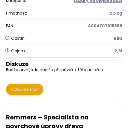
Kategorie
:
Lazury na olejové bázi
Hmotnost
:
2.5 kg
EAN
:
4004707018869
?
Odstín
:
Bíla
?
Objem
:
2,5l
Diskuze
Buďte první, kdo napíše příspěvek k této položce.
Přidat komentář
Remmers – Specialista na
povrchové úpravy dřeva