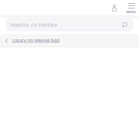
Přejít
na
obsah
Hledat
Lazury na olejové bázi
Podrobnosti hodnocení
Neohodnoceno
ZNAČKA:
REMMERS