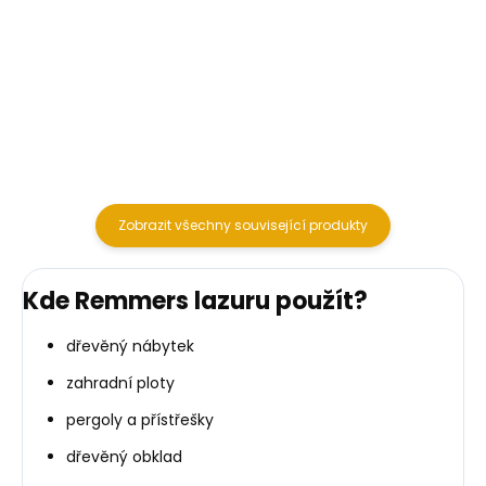
olejové a olejovo-voskované
olejové a olejovo-voskované
povrchy. Využívají novou
povrchy. Využívají novou
generaci syntetických vláken
generaci syntetických vláken
pro přesné roztírání barvy. S
pro přesné roztírání barvy. S
dutým průřezem, kónickým
dutým průřezem, kónickým
tvarem a...
tvarem a...
Zobrazit všechny související produkty
Kde Remmers lazuru použít?
dřevěný nábytek
zahradní ploty
pergoly a přístřešky
dřevěný obklad