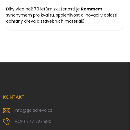
Díky více než 70 letům zkušeností je
Remmers
synonymem pro kvalitu, spolehlivost a inovaci v oblasti
ochrany dřeva a stavebních materiálů.
Z
á
p
a
t
í
KONTAKT
Info
@
galadrevo.cz
+420 777 727 590