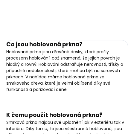
DETAILNÍ INFORMACE
ZEPTAT SE
HLÍDAT
Co jsou hoblovaná prkna?
Hoblovaná prkna jsou dřevěné desky, které prošly
procesem hoblování, což znamená, že jejich povrch je
hladký a rovný. Hoblování odstraňuje nerovnosti, třísky a
případné nedokonalosti, které mohou být na surových
prknech. V nabídce máme hoblovaná prkna ze
smrkového dřeva, které je velmi oblíbené díky své
funkčnosti a pořizovací ceně.
K čemu použít hoblovaná prkna?
Smrková prkna najdou své uplatnění jak v exteriéru tak v
interiéru. Díky tomu, že jsou všestranně hoblovaná, jsou