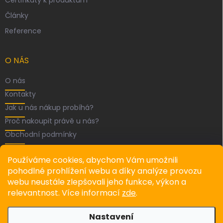
Certifikáty k produktům
Články
Reference
O NÁS
O nás
Kontakty
Jak u nás nákup probíhá?
Proč nakoupit právě u nás?
Obchodní podmínky
FACEBOOK
Používáme cookies, abychom Vám umožnili
pohodlné prohlížení webu a díky analýze provozu
webu neustále zlepšovali jeho funkce, výkon a
relevantnost. Více informací
zde
.
Recenze
Nastavení