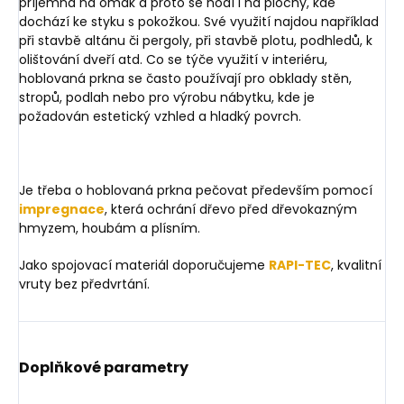
příjemná na omak a proto se hodí i na plochy, kde
dochází ke styku s pokožkou. Své využití najdou například
při stavbě altánu či pergoly, při stavbě plotu, podhledů, k
olištování dveří atd. Co se týče využití v interiéru,
h
oblovaná prkna se často používají pro obklady stěn,
stropů, podlah nebo pro výrobu nábytku, kde je
požadován estetický vzhled a hladký povrch.
Je třeba o hoblovaná prkna pečovat především pomocí
impregnace
, která ochrání dřevo před dřevokazným
hmyzem, houbám a plísním.
Jako spojovací materiál doporučujeme
RAPI-TEC
, kvalitní
vruty bez předvrtání.
Doplňkové parametry