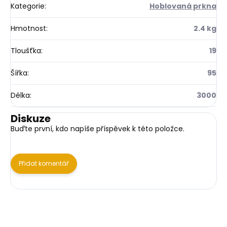
Kategorie
:
Hoblovaná prkna
Hmotnost
:
2.4 kg
Tloušťka
:
19
Šířka
:
95
Délka
:
3000
Diskuze
Buďte první, kdo napíše příspěvek k této položce.
Přidat komentář